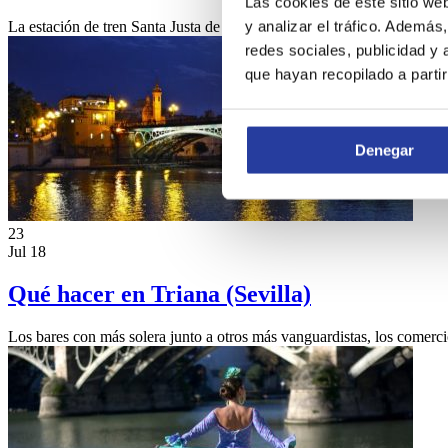
Las cookies de este sitio we
y analizar el tráfico. Ademá
La estación de tren Santa Justa de Sevilla es la principal estación de t
redes sociales, publicidad y
que hayan recopilado a parti
Denegar
23
Jul 18
Qué hacer en Triana (Sevilla)
Los bares con más solera junto a otros más vanguardistas, los comer