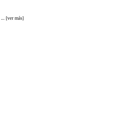
 ...
[ver más]