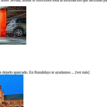
og sobre Sevilla, donde te ofrecemos toda la información que necesitas p
es dejarlo aparcado. En Ruralidays te ayudamos ...
[ver más]