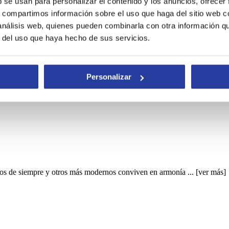
b se usan para personalizar el contenido y los anuncios, ofrecer
s, compartimos información sobre el uso que haga del sitio web 
renes de Andalucía. Descubre sus características y ...
[ver más]
 análisis web, quienes pueden combinarla con otra información q
r del uso que haya hecho de sus servicios.
Personalizar
cios de siempre y otros más modernos conviven en armonía ...
[ver más]