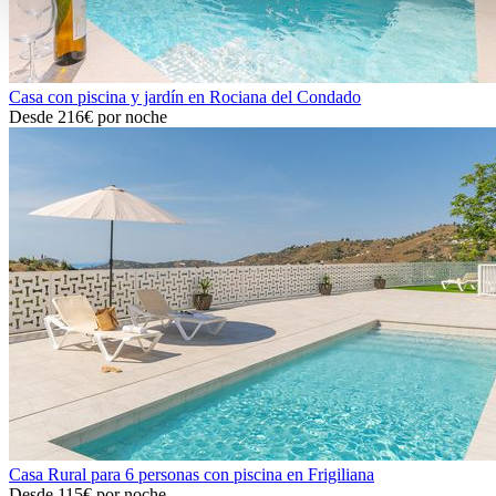
Casa con piscina y jardín en Rociana del Condado
Desde
216€
por noche
Casa Rural para 6 personas con piscina en Frigiliana
Desde
115€
por noche