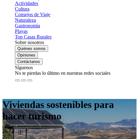
Actividades
Cultura
Consejos de Viaje
Naturaleza
Gastronomía
Playas
Top Casas Rurales
Sobre nosotros
Quiénes somos
Opiniones
Contáctanos
Síguenos
No te pierdas lo último en nuestras redes sociales
Viviendas sostenibles para
hacer turismo
26
Jul
2023