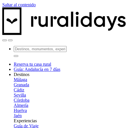
Saltar al contenido
Reserva tu casa rural
Guía: Andalucía en 7 días
Destinos
Málaga
Granada
Cádiz
Sevilla
Córdoba
Almería
Huelva
Jaén
Experiencias
Guía de Viaje