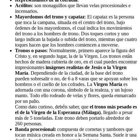
Acólitos
: son monaguillos que llevan velas procesionales e
incensarios.
Mayordomos del trono y capataz
: El capataz es la persona
que toca la campana, situada en el centro del trono, bajo
órdenes de los mayordomos, el cual indica los movimientos
del trono a los hombres de trono. Dos toques cortos y uno
largo indican la bajada o subida del trono, mientras que cuatro
toques hacen que los hombres comiencen a moverse.
Tronos o pasos
: Normalmente, primero aparece la figura del
Cristo y, en segundo lugar, la de la Virgen.
Los tronos están
hechos de madera cubierta de oro, en el cual puedes encontrar
impresionantes
imágenes realistas de Jesús o la Virgen
María
. Dependiendo de la ciudad, de la base del trono
pueden sobresalir o no, de 6 a 8 varas que se apoyan sobre los
hombros o el cuello de los cofrades.
La
Virgen María
es
adornada con una corona, símbolo de la realeza, y un lujoso
manto. Todo ello rodeado de velas y flores, queda enmarcado
por un palio.
Como dato curioso, debéis saber, que
el trono más pesado es
el de la Virgen de la Esperanza (Málaga)
, llegado a pesar
más de 5 toneladas. Este trono deben portarlo alrededor de
260 personas.
Banda procesional
:
compuesta de cornetas y tambores que
tocan música creada en honor a la Semana Santa. Suele ir una