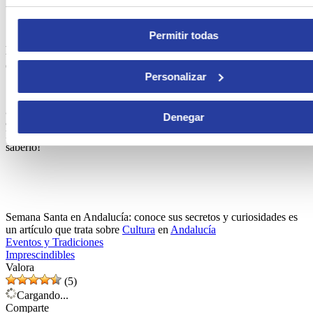
Desde
83€
por noche
Permitir todas
La Semana Santa en Andalucía es espectacular, ¡y
esperamos que la disfrutes como los propios andaluces!
Personalizar
¿Tienes dudas o preguntas sobre la Semana Santa? ¿Te gustaría
Denegar
adentrarte y saber más acerca de este evento? ¿Cómo planeas pasar
la Semana Santa en Andalucía? Déjanos un comentario, ¡queremos
saberlo!
Semana Santa en Andalucía: conoce sus secretos y curiosidades es
un artículo que trata sobre
Cultura
en
Andalucía
Eventos y Tradiciones
Imprescindibles
Valora
(5)
Cargando...
Comparte