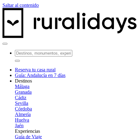
Saltar al contenido
Reserva tu casa rural
Guía: Andalucía en 7 días
Destinos
Málaga
Granada
Cádiz
Sevilla
Córdoba
Almería
Huelva
Jaén
Experiencias
Guía de Viaje