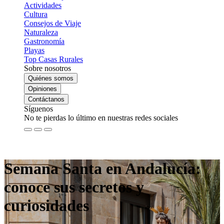
Actividades
Cultura
Consejos de Viaje
Naturaleza
Gastronomía
Playas
Top Casas Rurales
Sobre nosotros
Quiénes somos
Opiniones
Contáctanos
Síguenos
No te pierdas lo último en nuestras redes sociales
Semana Santa en Andalucía:
conoce sus secretos y
curiosidades