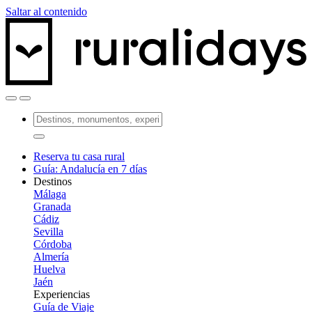
Saltar al contenido
Reserva tu casa rural
Guía: Andalucía en 7 días
Destinos
Málaga
Granada
Cádiz
Sevilla
Córdoba
Almería
Huelva
Jaén
Experiencias
Guía de Viaje