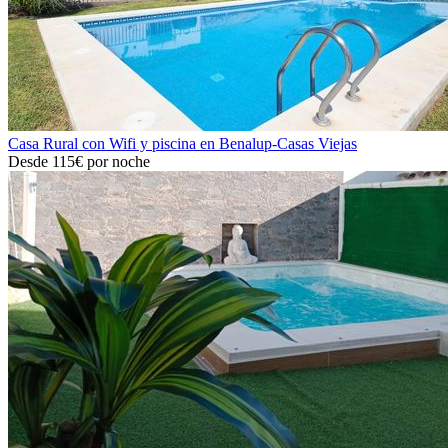
Casa Rural con Wifi y piscina en Benalup-Casas Viejas
Desde
115€
por noche