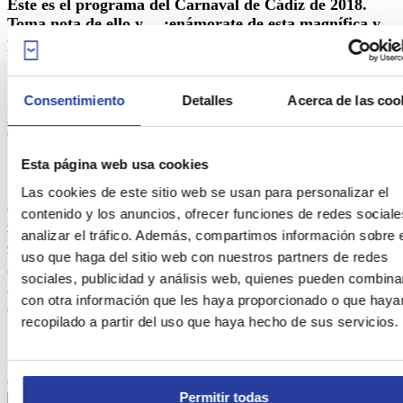
Este es el programa del Carnaval de Cádiz de 2018.
Toma nota de ello y… ¡enámorate de esta magnífica y
peculiar atmósfera!
Consentimiento
Detalles
Acerca de las coo
¿Te ha gustado este artículo? ¡Comparte y contagia la alegría del
Carnaval de Cádiz con tu gente!
Esta página web usa cookies
Las cookies de este sitio web se usan para personalizar el
Carnaval de Cádiz: cuándo y dónde es un artículo que trata sobre
contenido y los anuncios, ofrecer funciones de redes sociale
Cultura
en
Cádiz
analizar el tráfico. Además, compartimos información sobre 
Eventos y Tradiciones
uso que haga del sitio web con nuestros partners de redes
Valora
(10)
sociales, publicidad y análisis web, quienes pueden combina
Cargando...
con otra información que les haya proporcionado o que haya
Comparte
recopilado a partir del uso que haya hecho de sus servicios.
Comenta (9)
Permitir todas
Deja tu comentario