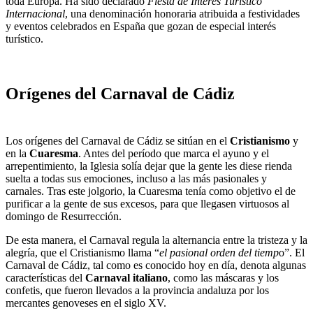
toda Europa. Ha sido declarado
Fiesta de Interés Turístico
Internacional
, una denominación honoraria atribuida a festividades
y eventos celebrados en España que gozan de especial interés
turístico.
Orígenes del Carnaval de Cádiz
Los orígenes del Carnaval de Cádiz se sitúan en el
Cristianismo
y
en la
Cuaresma
. Antes del período que marca el ayuno y el
arrepentimiento, la Iglesia solía dejar que la gente les diese rienda
suelta a todas sus emociones, incluso a las más pasionales y
carnales. Tras este jolgorio, la Cuaresma tenía como objetivo el de
purificar a la gente de sus excesos, para que llegasen virtuosos al
domingo de Resurrección.
De esta manera, el Carnaval regula la alternancia entre la tristeza y la
alegría, que el Cristianismo llama “
el pasional orden del tiemp
o”. El
Carnaval de Cádiz, tal como es conocido hoy en día, denota algunas
características del
Carnaval italiano
, como las máscaras y los
confetis, que fueron llevados a la provincia andaluza por los
mercantes genoveses en el siglo XV.