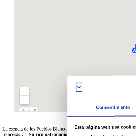
Consentimiento
Esta página web usa cookie
La esencia de los Pueblos Blancos te trasladará, en cuestión de segundo
francesas…).
Su rico patrimonio arqueológico tiene alrededor de 