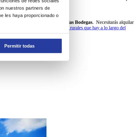
 funciones de redes sociales
con nuestros partners de
ue les haya proporcionado o
 el pintoresco pueblo de
Setenil de las Bodegas
. Necesitarás alquilar
ajarte y pasar las noches en
las casas rurales que hay a lo largo del
Permitir todas