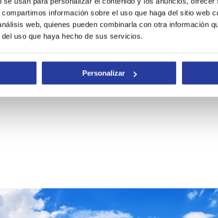
b se usan para personalizar el contenido y los anuncios, ofrecer
s, compartimos información sobre el uso que haga del sitio web 
 análisis web, quienes pueden combinarla con otra información q
5 km
que comienza en el pueblo de
Arcos de la Frontera,
y termina en
r del uso que haya hecho de sus servicios.
 propuesta, además de un lugar en el que descansar. Te recomendamos rel
toria de los Pueblos Blancos, y conocer sus secretos.
Personalizar