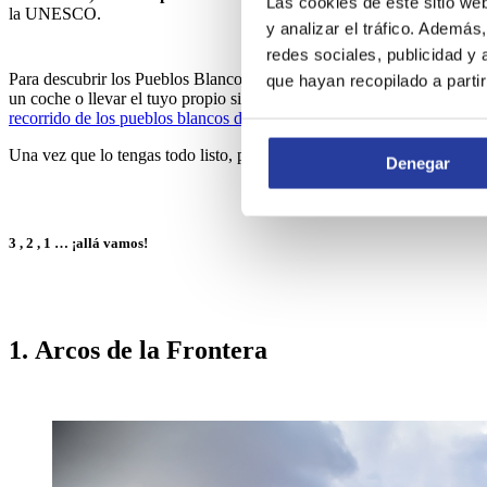
Las cookies de este sitio we
la UNESCO.
y analizar el tráfico. Ademá
redes sociales, publicidad y
Para descubrir los Pueblos Blancos,
te proponemos una ruta de 14
que hayan recopilado a parti
un coche o llevar el tuyo propio si deseas admirar la belleza de esta
recorrido de los pueblos blancos de Cádiz
.
Una vez que lo tengas todo listo, prepárate para embriagarte de la his
Denegar
3 , 2 , 1 … ¡allá vamos!
1. Arcos de la Frontera