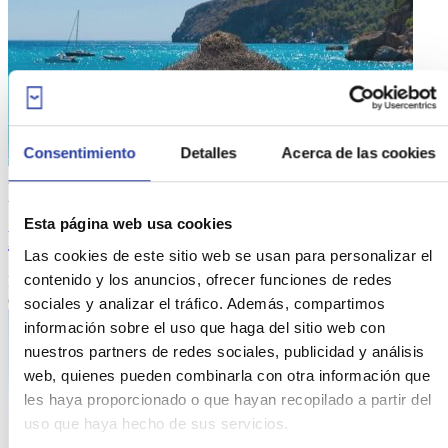
Consentimiento
Detalles
Acerca de las cookies
29
Abr 19
Esta página web usa cookies
Playa de la Herradura en Almuñécar
Las cookies de este sitio web se usan para personalizar el
contenido y los anuncios, ofrecer funciones de redes
Descubre la Playa de la Herradura en Almuñécar con Ruralidays y
disfruta de todo lo que te ofrece una de ...
[ver más]
sociales y analizar el tráfico. Además, compartimos
información sobre el uso que haga del sitio web con
nuestros partners de redes sociales, publicidad y análisis
web, quienes pueden combinarla con otra información que
les haya proporcionado o que hayan recopilado a partir del
uso que haya hecho de sus servicios.