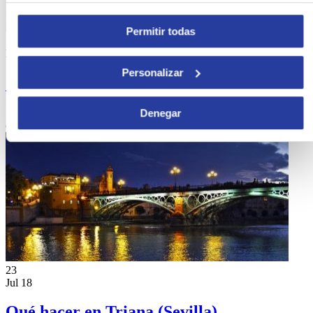
Permitir todas
14
Ene 19
Personalizar
Qué hacer y Qué ver en Órgiva
Si te estás preguntando qué ver en Órgiva, anímate a descubrir su
Denegar
esencia a través de este post, y este pequeño ...
[ver más]
23
Jul 18
Qué hacer en Triana (Sevilla)