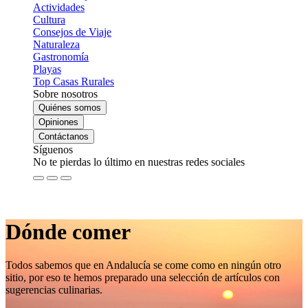
Actividades
Cultura
Consejos de Viaje
Naturaleza
Gastronomía
Playas
Top Casas Rurales
Sobre nosotros
Quiénes somos
Opiniones
Contáctanos
Síguenos
No te pierdas lo último en nuestras redes sociales
Dónde comer
Todos sabemos que en Andalucía se come como en ningún otro
sitio, por eso te hemos preparado una selección de artículos con
sugerencias culinarias.