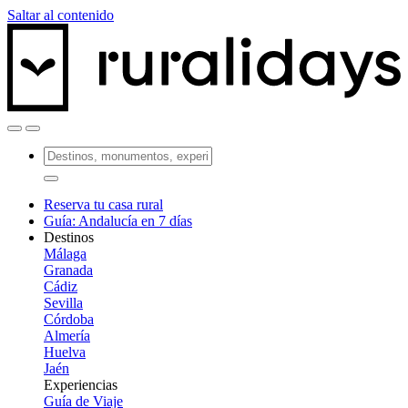
Saltar al contenido
Reserva tu casa rural
Guía: Andalucía en 7 días
Destinos
Málaga
Granada
Cádiz
Sevilla
Córdoba
Almería
Huelva
Jaén
Experiencias
Guía de Viaje