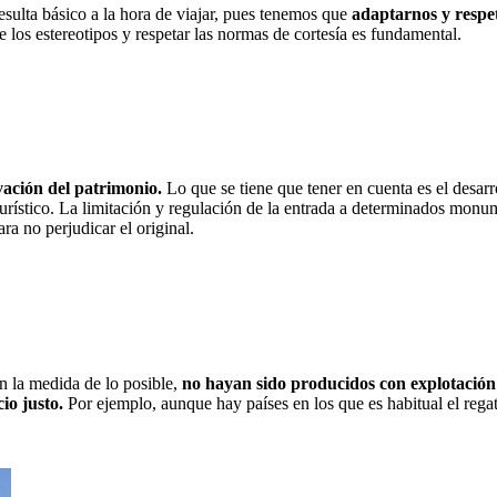
resulta básico a la hora de viajar, pues tenemos que
adaptarnos y respet
e los estereotipos y respetar las normas de cortesía es fundamental.
ación del patrimonio.
Lo que se tiene que tener en cuenta es el desarro
turístico. La limitación y regulación de la entrada a determinados monu
ra no perjudicar el original.
n la medida de lo posible,
no hayan sido producidos con explotación 
io justo.
Por ejemplo, aunque hay países en los que es habitual el reg