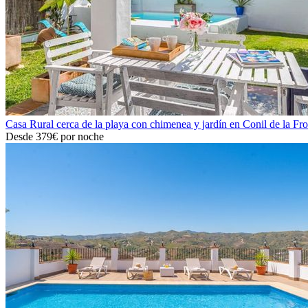
Casa Rural cerca de la playa con chimenea y jardín en Conil de la Fro
Desde
379€
por noche