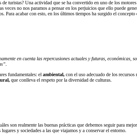
s de turistas? Una actividad que se ha convertido en uno de los motor
s veces no nos paramos a pensar en los perjuicios que ello puede gener
sos. Para acabar con esto, en los últimos tiempos ha surgido el concepto
enamente en cuenta las repercusiones actuales y futuras, económicas, so
as”
.
lares fundamentales: el
ambiental,
con el uso adecuado de los recursos n
tural,
que conlleva el respeto por la diversidad de culturas.
uáles son realmente las buenas prácticas que debemos seguir para mejor
s lugares y sociedades a las que viajamos y a conservar el entorno.