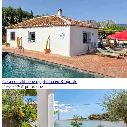
Casa con chimenea y piscina en Riogordo
Desde
126€
por noche