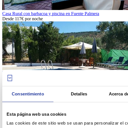
Casa Rural con barbacoa y piscina en Fuente Palmera
Desde
117€
por noche
Consentimiento
Detalles
Acerca de
Casa con barbacoa y piscina en Pozoblanco
Esta página web usa cookies
Desde
99€
por noche
Las cookies de este sitio web se usan para personalizar el c