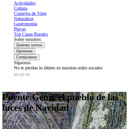
Actividades
Cultura
Consejos de Viaje
Naturaleza
Gastronomía
Playas
Top Casas Rurales
Sobre nosotros
Quiénes somos
Opiniones
Contáctanos
Síguenos
No te pierdas lo último en nuestras redes sociales
Puente Genil, el pueblo de las
luces de Navidad
19
Dic
2023