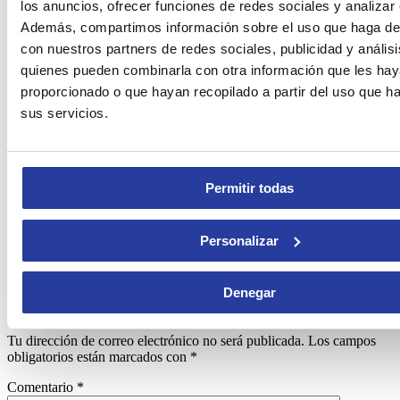
los anuncios, ofrecer funciones de redes sociales y analizar e
¡Únete a la historia resplandeciente de Puente Genil y
descubre la
Navidad
como nunca antes gracias a
Ruralidays
!
Además, compartimos información sobre el uso que haga del
con nuestros partners de redes sociales, publicidad y anális
quienes pueden combinarla con otra información que les ha
proporcionado o que hayan recopilado a partir del uso que 
Puente Genil, el pueblo de las luces de Navidad es un artículo que
sus servicios.
trata sobre
Córdoba
en
Andalucía
Valora
Cargando...
Comparte
Permitir todas
Personalizar
Comenta (0)
Deja tu comentario
Denegar
Deja un comentario
Tu dirección de correo electrónico no será publicada.
Los campos
obligatorios están marcados con
*
Comentario
*