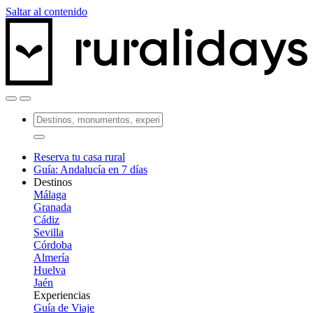
Saltar al contenido
Reserva tu casa rural
Guía: Andalucía en 7 días
Destinos
Málaga
Granada
Cádiz
Sevilla
Córdoba
Almería
Huelva
Jaén
Experiencias
Guía de Viaje