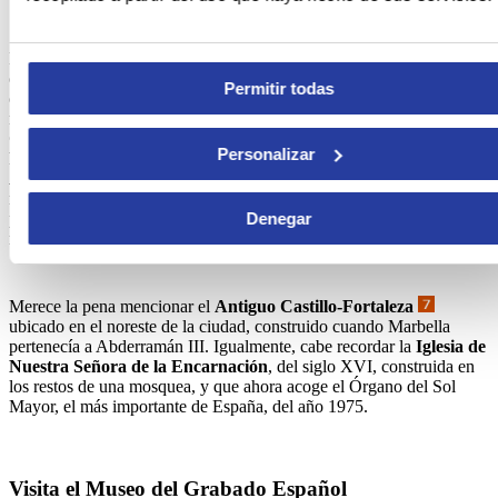
La espléndida
Plaza de los Naranjos
es, por supuesto, el axe
central del casco histórico. La plaza fue construida
Permitir todas
consecuentemente a la Reconquista, y acoge algunos de los edificios
más importantes de Marbella: el
Ayuntamiento del siglo XVI
, la
Casa del Corregidor
, construida en el año 1552, cuya planta baja
Personalizar
ha sido convertida en un restaurante, y la
Capilla de Santiago
Apóstol
(la parroquia más antigua de Marbella). Varios otros
restaurantes se abren a la plaza, en la sombra de cuyos naranjos
podrás relajarte mientras disfrutas de sabrosas comidas o de una
Denegar
refrescante copa.
Merece la pena mencionar el
Antiguo Castillo-Fortaleza
ubicado en el noreste de la ciudad, construido cuando Marbella
pertenecía a Abderramán III. Igualmente, cabe recordar la
Iglesia de
Nuestra Señora de la Encarnación
, del siglo XVI, construida en
los restos de una mosquea, y que ahora acoge el Órgano del Sol
Mayor, el más importante de España, del año 1975.
Visita el Museo del Grabado Español