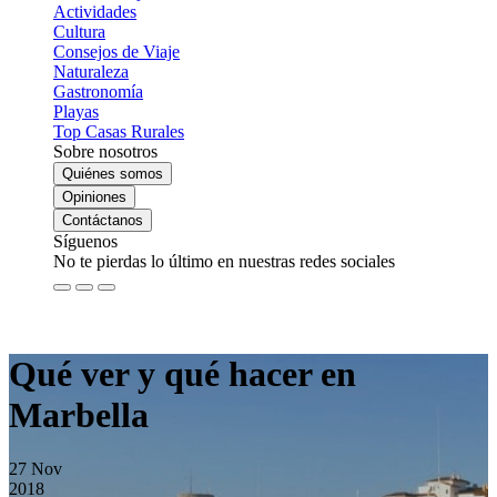
Actividades
Cultura
Consejos de Viaje
Naturaleza
Gastronomía
Playas
Top Casas Rurales
Sobre nosotros
Quiénes somos
Opiniones
Contáctanos
Síguenos
No te pierdas lo último en nuestras redes sociales
Qué ver y qué hacer en
Marbella
27
Nov
2018