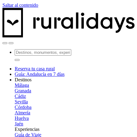
Saltar al contenido
Reserva tu casa rural
Guía: Andalucía en 7 días
Destinos
Málaga
Granada
Cádiz
Sevilla
Córdoba
Almería
Huelva
Jaén
Experiencias
Guía de Viaje