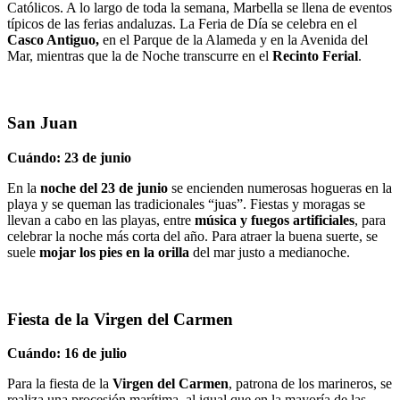
Católicos. A lo largo de toda la semana, Marbella se llena de eventos
típicos de las ferias andaluzas. La Feria de Día se celebra en el
Casco Antiguo,
en el Parque de la Alameda y en la Avenida del
Mar, mientras que la de Noche transcurre en el
Recinto Ferial
.
San Juan
Cuándo: 23 de junio
En la
noche del 23 de junio
se encienden numerosas hogueras en la
playa y se queman las tradicionales “juas”. Fiestas y moragas se
llevan a cabo en las playas, entre
música y fuegos artificiales
, para
celebrar la noche más corta del año. Para atraer la buena suerte, se
suele
mojar los pies en la orilla
del mar justo a medianoche.
Fiesta de la Virgen del Carmen
Cuándo: 16 de julio
Para la fiesta de la
Virgen del Carmen
, patrona de los marineros, se
realiza una procesión marítima, al igual que en la mayoría de las