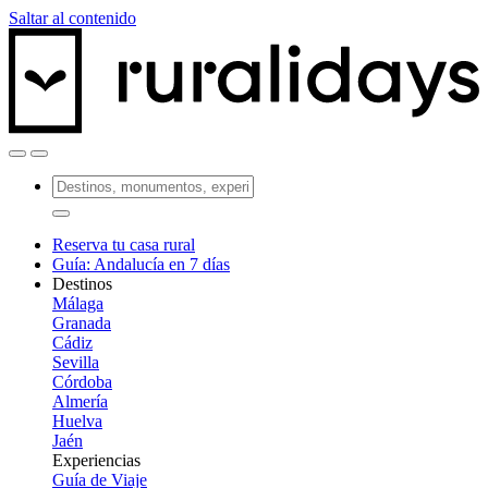
Saltar al contenido
Reserva tu casa rural
Guía: Andalucía en 7 días
Destinos
Málaga
Granada
Cádiz
Sevilla
Córdoba
Almería
Huelva
Jaén
Experiencias
Guía de Viaje