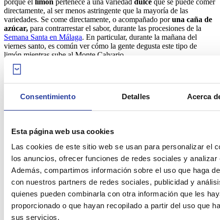
porque el
limón
pertenece a una variedad
dulce
que se puede comer
directamente, al ser menos astringente que la mayoría de las
variedades. Se come directamente, o acompañado por
una
caña de
azúcar,
para contrarrestar el sabor, durante las procesiones de la
Semana Santa en Málaga
. En particular, durante la mañana del
viernes santo, es común ver cómo la gente degusta este tipo de
limón mientras sube al Monte Calvario.
Dónde alojarse en Andalucía
Consentimiento
Detalles
Acerca de
Si quieres disfrutar de la
Comida de Semana Santa en
Esta página web usa cookies
Andalucía
y de las procesiones, la opción ideal es buscar un
alojamiento rural en la región
que te permitirá conocer esta tradición
Las cookies de este sitio web se usan para personalizar el c
a precios razonables. Existe una amplia infraestructura en las ocho
los anuncios, ofrecer funciones de redes sociales y analizar e
provincias adaptada a todos los perfiles. ¡Descúbrela haciendo clic
Además, compartimos información sobre el uso que haga del
en el botón abajo!
con nuestros partners de redes sociales, publicidad y anális
quienes pueden combinarla con otra información que les ha
proporcionado o que hayan recopilado a partir del uso que 
sus servicios.