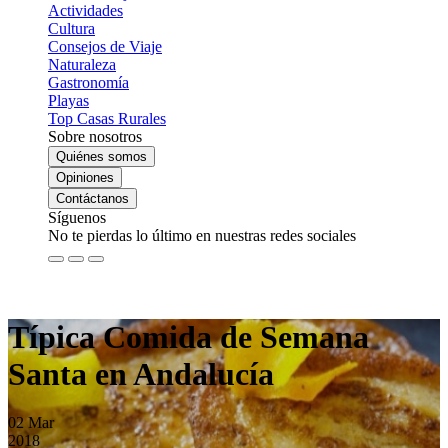
Actividades
Cultura
Consejos de Viaje
Naturaleza
Gastronomía
Playas
Top Casas Rurales
Sobre nosotros
Quiénes somos
Opiniones
Contáctanos
Síguenos
No te pierdas lo último en nuestras redes sociales
Típica Comida de Semana
Santa en Andalucía
02
Mar
2018