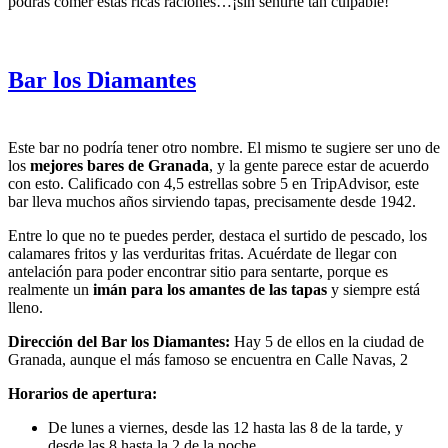
podrás comer estas ricas raciones…¡sin sentirte tan culpable!
Bar los Diamantes
Este bar no podría tener otro nombre. El mismo te sugiere ser uno de
los
mejores bares de Granada
, y la gente parece estar de acuerdo
con esto. Calificado con 4,5 estrellas sobre 5 en TripAdvisor, este
bar lleva muchos años sirviendo tapas, precisamente desde 1942.
Entre lo que no te puedes perder, destaca el surtido de pescado, los
calamares fritos y las verduritas fritas. Acuérdate de llegar con
antelación para poder encontrar sitio para sentarte, porque es
realmente un
imán para los amantes de las tapas
y siempre está
lleno.
Dirección del Bar los Diamantes:
Hay 5 de ellos en la ciudad de
Granada, aunque el más famoso se encuentra en Calle Navas, 2
Horarios de apertura:
De lunes a viernes, desde las 12 hasta las 8 de la tarde, y
desde las 8 hasta la 2 de la noche