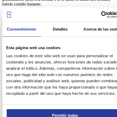
habrás comido bastante.
Dirección de Cervecería Ecu
: Paseo Emperador Carlos V, 7
Dónde alojarse en Granada
Consentimiento
Detalles
Acerca de las coo
Lo único mejor que comer tapas en Granada es descansar y relajarse
Esta página web usa cookies
en una de las mejores
casas rurales en Granada:
aquí podrás
Las cookies de este sitio web se usan para personalizar el
desconectar después de haberte deleitado con las mejores tapas de la
ciudad a lo largo del día.
contenido y los anuncios, ofrecer funciones de redes sociale
analizar el tráfico. Además, compartimos información sobre 
uso que haga del sitio web con nuestros partners de redes
sociales, publicidad y análisis web, quienes pueden combina
con otra información que les haya proporcionado o que haya
recopilado a partir del uso que haya hecho de sus servicios.
Permitir todas