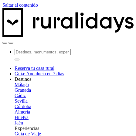
Saltar al contenido
Reserva tu casa rural
Guía: Andalucía en 7 días
Destinos
Málaga
Granada
Cádiz
Sevilla
Córdoba
Almería
Huelva
Jaén
Experiencias
Guía de Viaje