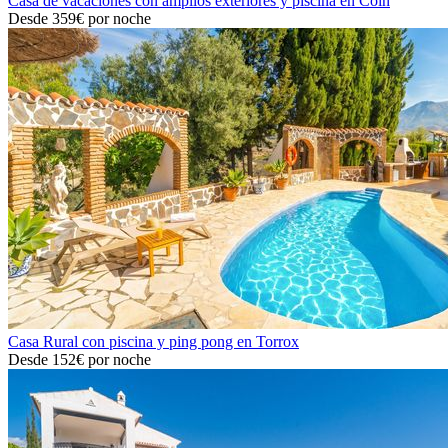
Casa de vacaciones con amplios exteriores y piscina en Coín
Desde
359€
por noche
Casa Rural con piscina y ping pong en Torrox
Desde
152€
por noche