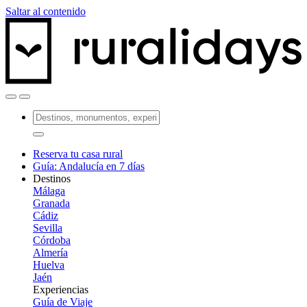
Saltar al contenido
Reserva tu casa rural
Guía: Andalucía en 7 días
Destinos
Málaga
Granada
Cádiz
Sevilla
Córdoba
Almería
Huelva
Jaén
Experiencias
Guía de Viaje